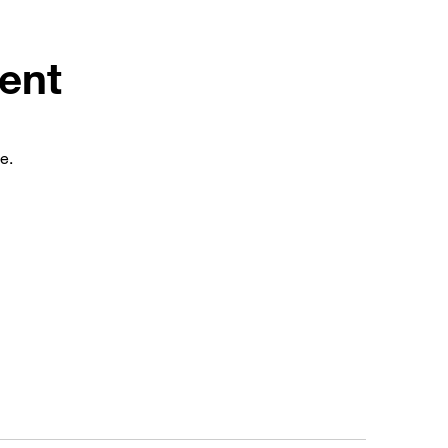
ent
e.