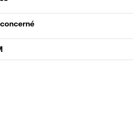
e concerné
M